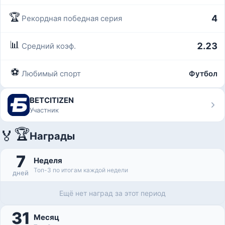
🏆
4
Рекордная победная серия
📊
2.23
Средний коэф.
⚽
Любимый спорт
Футбол
BETCITIZEN
Участник
🏆
🏅
Награды
7
Неделя
Топ-3 по итогам каждой недели
дней
Ещё нет наград за этот период
31
Месяц