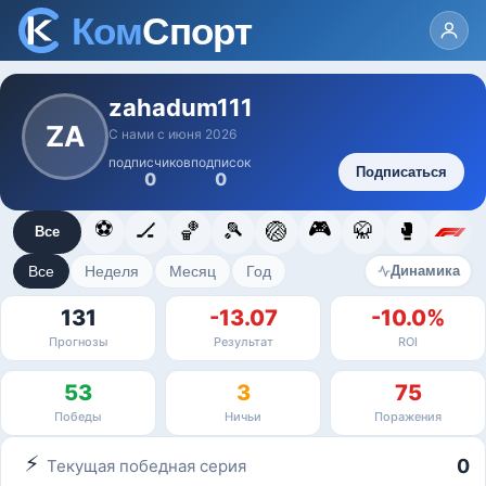
zahadum111
ZA
С нами с июня 2026
подписчиков
подписок
Подписаться
0
0
⚽
🎮
🏒
🏀
🎾
🏐
🥋
🥊
Все
Все
Неделя
Месяц
Год
Динамика
131
-13.07
-10.0%
Прогнозы
Результат
ROI
53
3
75
Победы
Ничьи
Поражения
⚡
0
Текущая победная серия