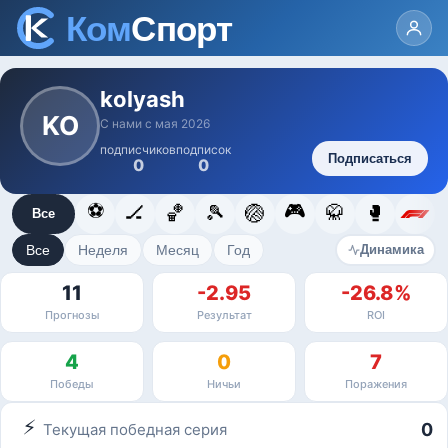
kolyash
KO
С нами с мая 2026
подписчиков
подписок
Подписаться
0
0
⚽
🎮
🏒
🏀
🎾
🏐
🥋
🥊
Все
Все
Неделя
Месяц
Год
Динамика
11
-2.95
-26.8%
Прогнозы
Результат
ROI
4
0
7
Победы
Ничьи
Поражения
⚡
0
Текущая победная серия