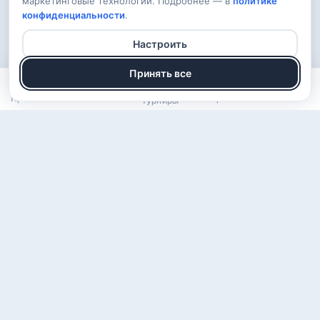
маркетинговые технологии. Подробнее — в
политике
конфиденциальности
.
Настроить
Принять все
Прогнозы
Рейтинг
Арена
Войти
Турниры
О проекте
Правила
Вопросы
Обратная связь
Конфиденциальность
ВКонтакте
Telegram
© 2026 KomSport — бесплатные прогнозы на спорт · 18+