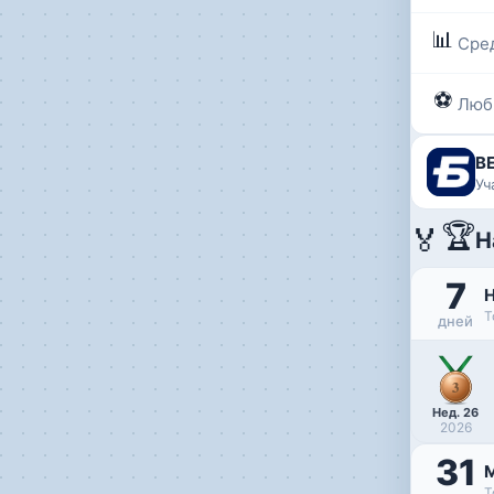
📊
Сре
⚽
Люб
B
Уч
🏆
🏅
Н
7
Т
дней
Нед. 26
2026
31
Т