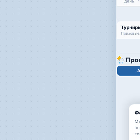
день
Турнир
Призовые 
Про
А
Ф
Мы
по
те