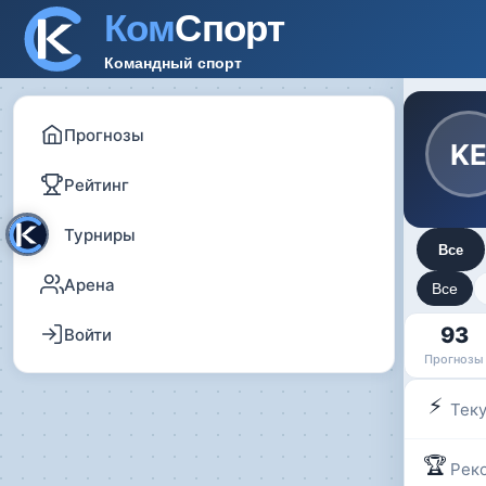
Прогнозы
K
Рейтинг
Турниры
Все
Арена
Все
93
Войти
Прогнозы
⚡
Тек
🏆
Рек