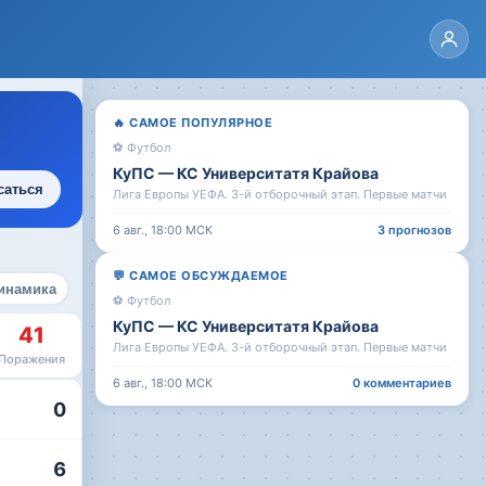
🔥
САМОЕ ПОПУЛЯРНОЕ
⚽
Футбол
КуПС
—
КС Университатя Крайова
саться
Лига Европы УЕФА. 3-й отборочный этап. Первые матчи
6 авг., 18:00
МСК
3
прогнозов
💬
САМОЕ ОБСУЖДАЕМОЕ
инамика
⚽
Футбол
КуПС
—
КС Университатя Крайова
41
Лига Европы УЕФА. 3-й отборочный этап. Первые матчи
Поражения
6 авг., 18:00
МСК
0
комментариев
0
6