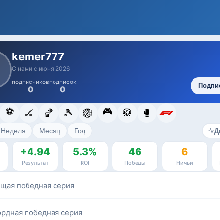
kemer777
E
С нами с июня 2026
подписчиков
подписок
Подпи
0
0
⚽
🎮
🏒
🏀
🎾
🏐
🥋
🥊
Неделя
Месяц
Год
Д
+4.94
5.3%
46
6
Результат
ROI
Победы
Ничьи
ущая победная серия
ордная победная серия