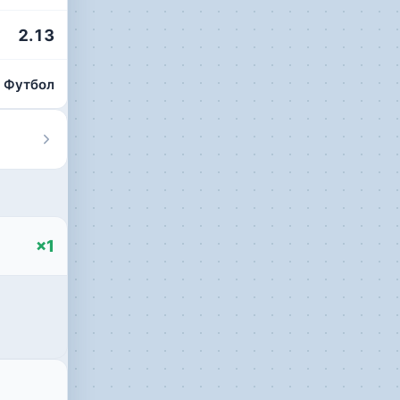
2.13
Футбол
×
1