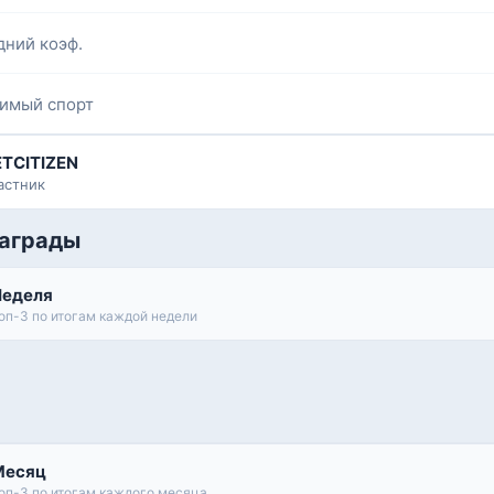
дний коэф.
имый спорт
ETCITIZEN
астник
аграды
Неделя
оп-3 по итогам каждой недели
Месяц
оп-3 по итогам каждого месяца