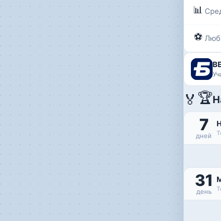
📊
Сре
⚽
Люб
B
Уч
🏆
🏅
Н
7
Т
дней
31
Т
день