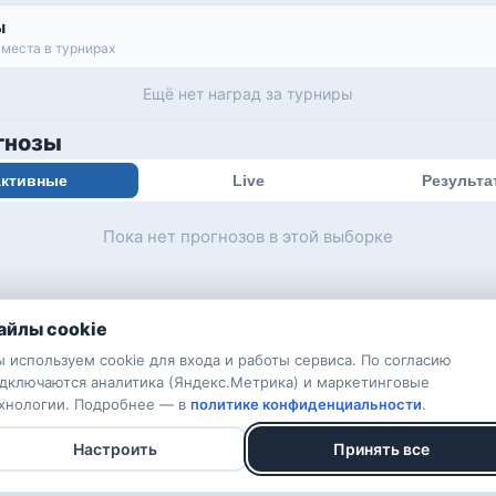
ы
места в турнирах
Ещё нет наград за турниры
гнозы
ктивные
Live
Результа
Пока нет прогнозов в этой выборке
айлы cookie
 используем cookie для входа и работы сервиса. По согласию
дключаются аналитика (Яндекс.Метрика) и маркетинговые
хнологии. Подробнее — в
политике конфиденциальности
.
Настроить
Принять все