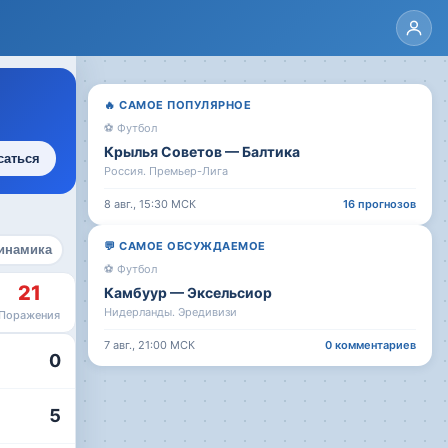
🔥
САМОЕ ПОПУЛЯРНОЕ
⚽
Футбол
Крылья Советов
—
Балтика
саться
Россия. Премьер-Лига
8 авг., 15:30
МСК
16
прогнозов
💬
САМОЕ ОБСУЖДАЕМОЕ
инамика
⚽
Футбол
21
Камбуур
—
Эксельсиор
Нидерланды. Эредивизи
Поражения
7 авг., 21:00
МСК
0
комментариев
0
5