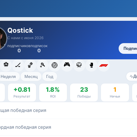
Qostick
С нами с июня 2026
подписчиков
подписок
Подпи
0
0
⚽
🎮
🏒
🏀
🎾
🏐
🥋
🥊
Неделя
Месяц
Год
Д
+0.81
1.8%
23
1
Результат
ROI
Победы
Ничьи
ущая победная серия
ордная победная серия