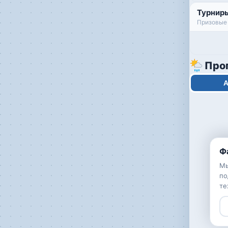
Турнир
Призовые 
Про
А
Ф
Мы
по
те