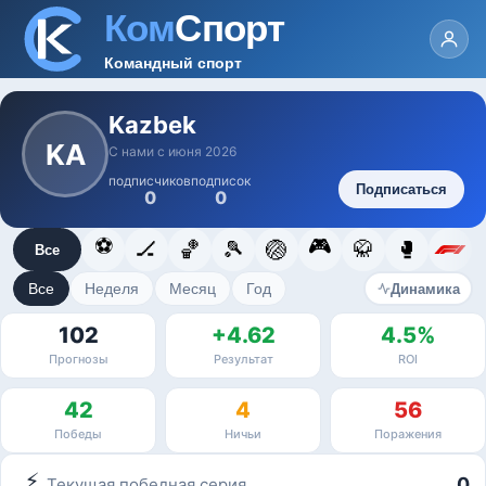
Kazbek
KA
С нами с июня 2026
подписчиков
подписок
Подписаться
0
0
⚽
🎮
🏒
🏀
🎾
🏐
🥋
🥊
Все
Все
Неделя
Месяц
Год
Динамика
102
+4.62
4.5%
Прогнозы
Результат
ROI
42
4
56
Победы
Ничьи
Поражения
⚡
0
Текущая победная серия