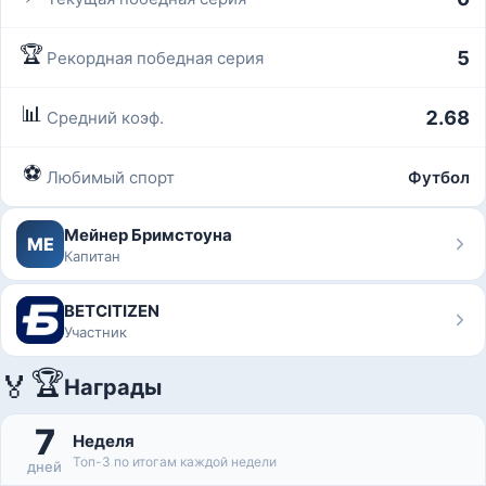
🏆
5
Рекордная победная серия
📊
2.68
Средний коэф.
⚽
Любимый спорт
Футбол
Мейнер Бримстоуна
МЕ
Капитан
BETCITIZEN
Участник
🏆
🏅
Награды
7
Неделя
Топ-3 по итогам каждой недели
дней