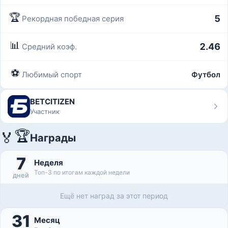
🏆
5
Рекордная победная серия
📊
2.46
Средний коэф.
⚽
Любимый спорт
Футбол
BETCITIZEN
Участник
🏆
🏅
Награды
7
Неделя
Топ-3 по итогам каждой недели
дней
Ещё нет наград за этот период
31
Месяц