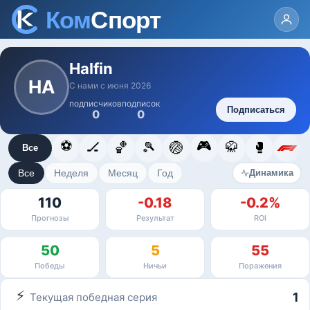
Halfin
HA
С нами с июня 2026
подписчиков
подписок
Подписаться
0
0
⚽
🎮
🏒
🏀
🎾
🏐
🥋
🥊
Все
Все
Неделя
Месяц
Год
Динамика
110
-0.18
-0.2%
Прогнозы
Результат
ROI
50
5
55
Победы
Ничьи
Поражения
⚡
1
Текущая победная серия