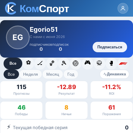
Egorio51
EG
С нами с июня 2026
подписчиков
подписок
Подписаться
0
0
⚽
🎮
🏒
🏀
🎾
🏐
🥋
🥊
Все
Все
Неделя
Месяц
Год
Динамика
115
-12.89
-11.2%
Прогнозы
Результат
ROI
46
8
61
Победы
Ничьи
Поражения
⚡
0
Текущая победная серия