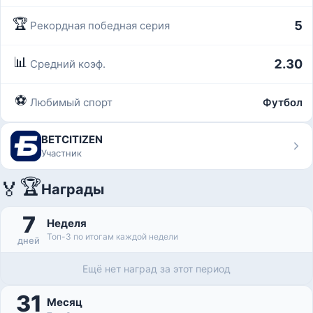
🏆
5
Рекордная победная серия
📊
2.30
Средний коэф.
⚽
Любимый спорт
Футбол
BETCITIZEN
Участник
🏆
🏅
Награды
7
Неделя
Топ-3 по итогам каждой недели
дней
Ещё нет наград за этот период
31
Месяц