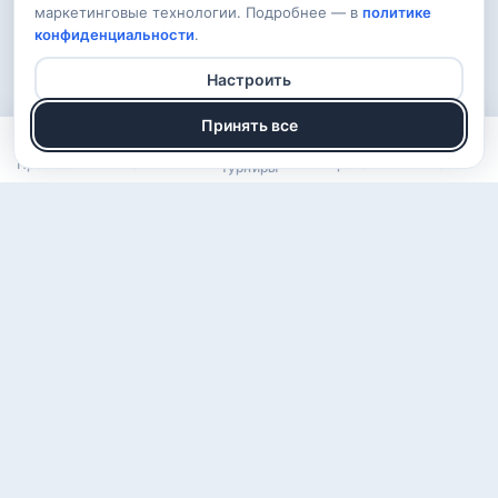
маркетинговые технологии. Подробнее — в
политике
конфиденциальности
.
Настроить
Принять все
Прогнозы
Рейтинг
Арена
Войти
Турниры
О проекте
Правила
Вопросы
Обратная связь
Конфиденциальность
ВКонтакте
Telegram
© 2026 KomSport — бесплатные прогнозы на спорт · 18+