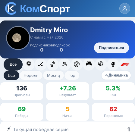
Dmitry Miro
С нами с мая 2026
подписчиков
подписок
Подписаться
0
0
⚽
🎮
🏒
🏀
🎾
🏐
🥋
🥊
Все
Все
Неделя
Месяц
Год
Динамика
136
+7.26
5.3%
Прогнозы
Результат
ROI
69
5
62
Победы
Ничьи
Поражения
⚡
1
Текущая победная серия