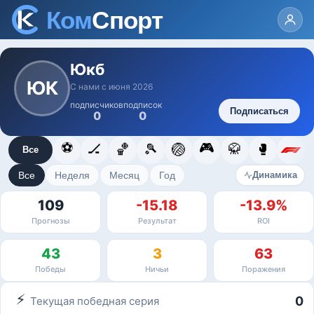
Юкб
ЮК
С нами с июня 2026
подписчиков
подписок
Подписаться
0
0
⚽
🎮
🏒
🏀
🎾
🏐
🥋
🥊
Все
Все
Неделя
Месяц
Год
Динамика
109
-15.18
-13.9%
Прогнозы
Результат
ROI
43
3
63
Победы
Ничьи
Поражения
⚡
0
Текущая победная серия