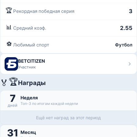
🏆
3
Рекордная победная серия
📊
2.55
Средний коэф.
⚽
Любимый спорт
Футбол
BETCITIZEN
Участник
🏆
🏅
Награды
7
Неделя
Топ-3 по итогам каждой недели
дней
Ещё нет наград за этот период
31
Месяц