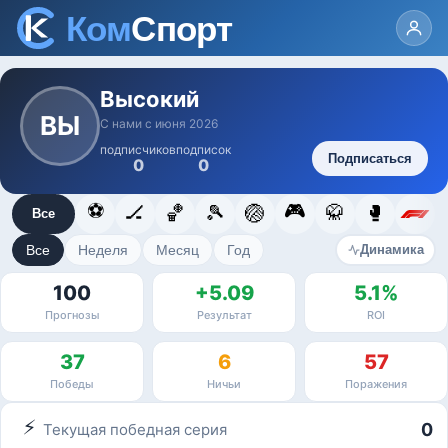
Высокий
ВЫ
С нами с июня 2026
подписчиков
подписок
Подписаться
0
0
⚽
🎮
🏒
🏀
🎾
🏐
🥋
🥊
Все
Все
Неделя
Месяц
Год
Динамика
100
+5.09
5.1%
Прогнозы
Результат
ROI
37
6
57
Победы
Ничьи
Поражения
⚡
0
Текущая победная серия