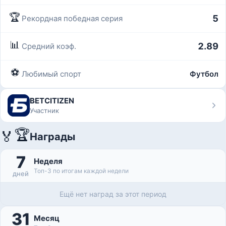
🏆
5
Рекордная победная серия
📊
2.89
Средний коэф.
⚽
Любимый спорт
Футбол
BETCITIZEN
Участник
🏆
🏅
Награды
7
Неделя
Топ-3 по итогам каждой недели
дней
Ещё нет наград за этот период
31
Месяц