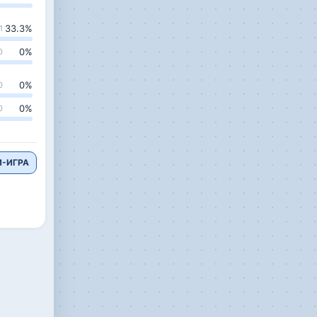
33.3
%
1
0
%
0
0
%
0
0
%
0
-ИГРА