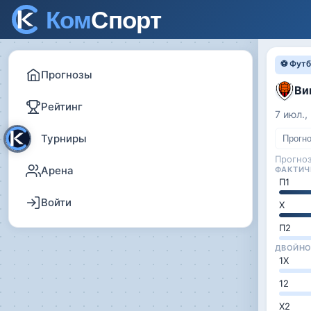
⚽ Футб
Прогнозы
Ви
Рейтинг
7 июл.,
Турниры
Прогн
Прогно
Арена
ФАКТИЧ
П1
Войти
Х
П2
ДВОЙНО
1Х
12
Х2