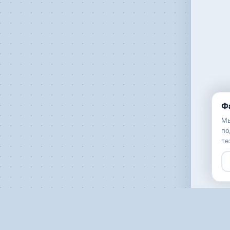
Ф
Мы
по
те