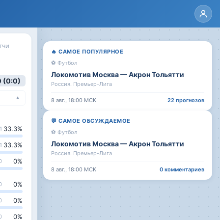
тчи
🔥
САМОЕ ПОПУЛЯРНОЕ
⚽
Футбол
Локомотив Москва
—
Акрон Тольятти
0 (0:0)
Россия. Премьер-Лига
▼
8 авг., 18:00
МСК
22
прогнозов
💬
САМОЕ ОБСУЖДАЕМОЕ
33.3
%
1
⚽
Футбол
Локомотив Москва
—
Акрон Тольятти
33.3
%
1
Россия. Премьер-Лига
0
%
0
8 авг., 18:00
МСК
0
комментариев
0
%
0
0
%
0
0
%
0