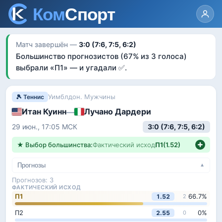
Матч завершён —
3:0 (7:6, 7:5, 6:2)
Большинство прогнозистов
(67% из 3 голоса)
выбрали «
П1
»
— и угадали ✅
.
Уимблдон. Мужчины
🎾 Теннис
Итан Куинн
Лучано Дардери
—
3:0
(7:6, 7:5, 6:2)
29 июн., 17:05
МСК
★ Выбор большинства:
Фактический исход
П1
(
1.52
)
Прогнозы
▼
Прогнозов:
3
ФАКТИЧЕСКИЙ ИСХОД
П1
66.7
%
1.52
2
П2
0
%
2.55
0