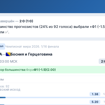
завершён —
2:0 (1:0)
инство прогнозистов
(24% из 92 голоса)
выбрали «
Ф1 (-1.5
ли ✅
.
ол
Чемпионат мира 2026. 1/16 финала
А
Босния и Герцеговина
—
 03:00
МСК
2:
ор большинства:
Фора
Ф1 (-1.5)
(
2.00
)
озы
зов:
92
ЕСКИЙ ИСХОД
1.38
1
5.20
1