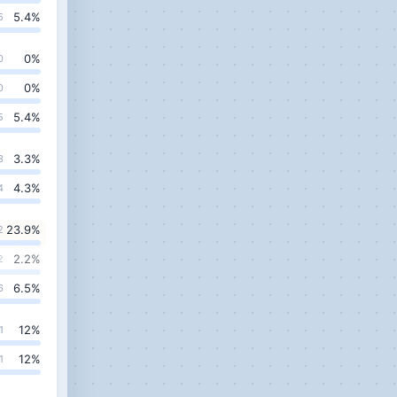
5.4
%
5
0
%
0
0
%
0
5.4
%
5
3.3
%
3
4.3
%
4
23.9
%
2
2.2
%
2
6.5
%
6
12
%
1
12
%
1