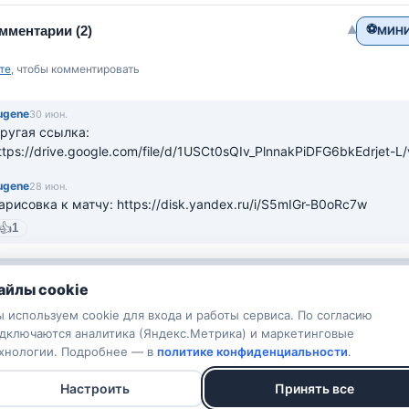
⚽
▾
мментарии
(2)
МИНИ
те
, чтобы комментировать
ugеne
30 июн.
ругая ссылка: 
ttps://drive.google.com/file/d/1USCt0sQIv_PlnnakPiDFG6bkEdrjet-L
ugеne
28 июн.
арисовка к матчу: https://disk.yandex.ru/i/S5mIGr-B0oRc7w
👍
1
айлы cookie
 используем cookie для входа и работы сервиса. По согласию
дключаются аналитика (Яндекс.Метрика) и маркетинговые
хнологии. Подробнее — в
политике конфиденциальности
.
Настроить
Принять все