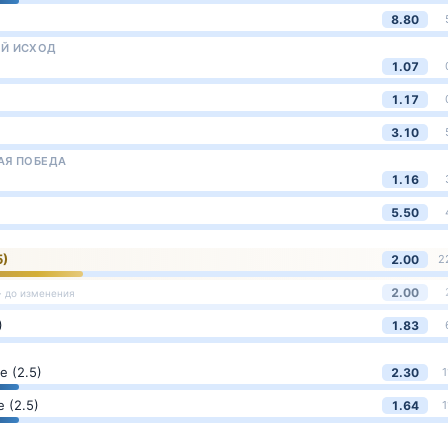
8.80
Й ИСХОД
1.07
1.17
3.10
АЯ ПОБЕДА
1.16
5.50
5)
2.00
2
2.00
· до изменения
)
1.83
 (2.5)
2.30
1
 (2.5)
1.64
1