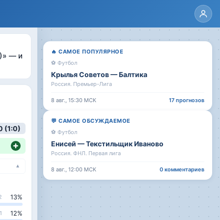
🔥
САМОЕ ПОПУЛЯРНОЕ
)
»
— и
⚽
Футбол
Крылья Советов
—
Балтика
Россия. Премьер-Лига
8 авг., 15:30
МСК
17
прогнозов
💬
САМОЕ ОБСУЖДАЕМОЕ
0 (1:0)
⚽
Футбол
Енисей
—
Текстильщик Иваново
Россия. ФНЛ. Первая лига
▼
8 авг., 12:00
МСК
0
комментариев
13
%
2
12
%
1