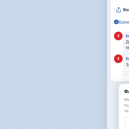
Ко
Войди
i
E
E
Д
h
E
E
З
Ф
Мы
по
те