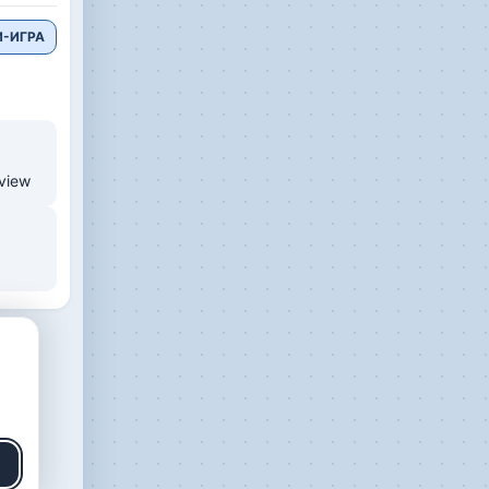
-ИГРА
/view