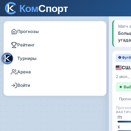
Матч 
Прогнозы
Больш
угада
Рейтинг
⚽ Футб
Турниры
СШ
Арена
2 июл.,
Войти
★ Выб
Прогн
Прогно
ФАКТИЧ
П1
Х