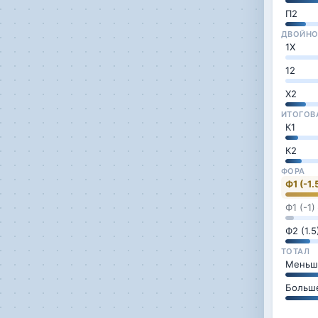
П2
ДВОЙНО
1Х
12
Х2
ИТОГОВ
К1
К2
ФОРА
Ф1 (-1.
Ф1 (-1)
Ф2 (1.5
ТОТАЛ
Меньше
Больше