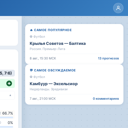
🔥
САМОЕ ПОПУЛЯРНОЕ
⚽
Футбол
Крылья Советов
—
Балтика
Россия. Премьер-Лига
8 авг., 15:30
МСК
13
прогнозов
💬
САМОЕ ОБСУЖДАЕМОЕ
5, 7:6)
⚽
Футбол
Камбуур
—
Эксельсиор
Нидерланды. Эредивизи
▼
7 авг., 21:00
МСК
0
комментариев
66.7
%
2
0
%
0