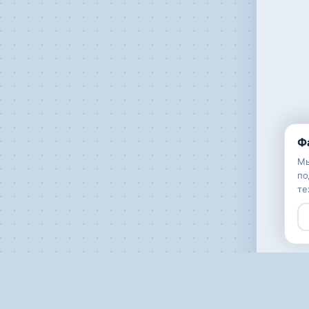
Ф
Мы
по
те