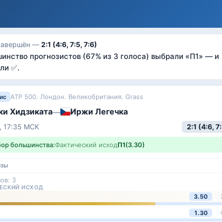
завершён —
2:1 (4:6, 7:5, 7:6)
инство прогнозистов
(67% из 3 голоса)
выбрали «
П1
»
— и
ли ✅
.
ATP 500. Лондон. Великобритания. Grass
нис
ки Хидзиката
Иржи Легечка
—
2:1
(4:6, 7:
, 17:35
МСК
ор большинства:
Фактический исход
П1
(
3.30
)
озы
зов:
3
ЕСКИЙ ИСХОД
3.50
1.30