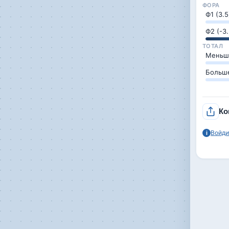
ФОРА
Ф1 (3.5
Ф2 (-3.
ТОТАЛ
Меньше
Больше
Ко
Войди
i