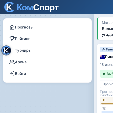
Матч 
Прогнозы
Больш
угада
Рейтинг
🎾 Тен
Турниры
Рин
Арена
18 июн.
Войти
★ Выб
Прогн
Прогно
ФАКТИЧ
П1
П2