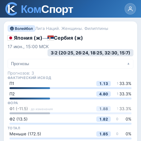
Лига Наций. Женщины. Филиппины
🏐 Волейбол
Япония (ж)
Сербия (ж)
—
17 июн., 15:00
МСК
3:2 (20:25, 26:24, 18:25, 32:30, 15:7)
Прогнозы
▼
Прогнозов:
3
ФАКТИЧЕСКИЙ ИСХОД
П1
33.3
%
1.13
1
П2
33.3
%
4.80
1
ФОРА
Ф1 (-11.5)
33.3
%
1.88
1
· до изменения
Ф2 (13.5)
0
%
1.82
0
ТОТАЛ
Меньше (172.5)
0
%
1.85
0