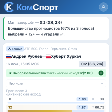
Матч завершён —
0:2 (3:6, 2:6)
Большинство прогнозистов
(67% из 3 голоса)
выбрали «
П2
»
— и угадали ✅
.
ATP 500. Галле. Германия. Grass
🎾 Теннис
Андрей Рублёв
Хуберт Хуркач
—
0:2
(3:6, 2:6)
16 июн., 15:05
МСК
★ Выбор большинства:
Фактический исход
П2
(
2.00
)
Прогнозы
▼
Прогнозов:
3
ФАКТИЧЕСКИЙ ИСХОД
П1
0
%
1.93
0
П2
66.7
%
1.87
2