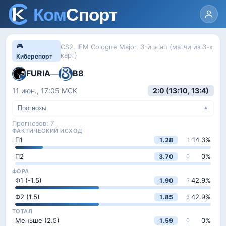
🎮
CS2. IEM Cologne Major. 3-й этап (матчи из 3-х
карт)
Киберспорт
FURIA
B8
—
11 июн., 17:05
МСК
2:0 (13:10, 13:4)
Прогнозы
▼
Прогнозов:
7
ФАКТИЧЕСКИЙ ИСХОД
П1
14.3
%
1.28
1
П2
0
%
3.70
0
ФОРА
Ф1 (-1.5)
42.9
%
1.90
3
Ф2 (1.5)
42.9
%
1.85
3
ТОТАЛ
Меньше (2.5)
0
%
1.59
0