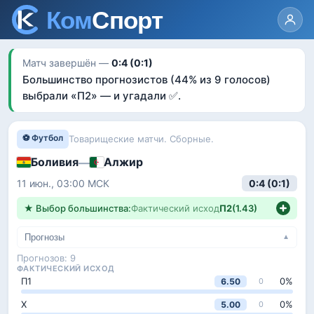
Матч завершён —
0:4 (0:1)
Большинство прогнозистов
(44% из 9 голосов)
выбрали «
П2
»
— и угадали ✅
.
⚽ Футбол
Товарищеские матчи. Сборные.
Боливия
Алжир
—
11 июн., 03:00
МСК
0:4 (0:1)
★ Выбор большинства:
Фактический исход
П2
(
1.43
)
Прогнозы
▼
Прогнозов:
9
ФАКТИЧЕСКИЙ ИСХОД
П1
0
%
6.50
0
Х
0
%
5.00
0