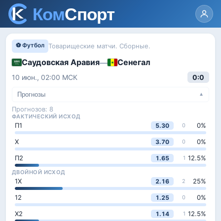
⚽ Футбол
Товарищеские матчи. Сборные.
Саудовская Аравия
Сенегал
—
10 июн., 02:00
МСК
0:0
Прогнозы
▼
Прогнозов:
8
ФАКТИЧЕСКИЙ ИСХОД
П1
0
%
5.30
0
Х
0
%
3.70
0
П2
12.5
%
1.65
1
ДВОЙНОЙ ИСХОД
1Х
25
%
2.16
2
12
0
%
1.25
0
Х2
12.5
%
1.14
1