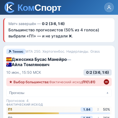
Матч завершён —
0:2 (3:6, 1:6)
Большинство прогнозистов
(50% из 4 голоса)
выбрали «
П1
»
— и не угадали ❌
.
WTA 250. Хертогенбос. Нидерланды. Grass
🎾 Теннис
Джессика Бусас Манейро
—
Айла Томлянович
0:2
(3:6, 1:6)
10 июн., 15:50
МСК
★ Выбор большинства:
Фактический исход
П1
(
1.81
)
Прогнозы
▼
Прогнозов:
4
ФАКТИЧЕСКИЙ ИСХОД
П1
50
%
1.84
2