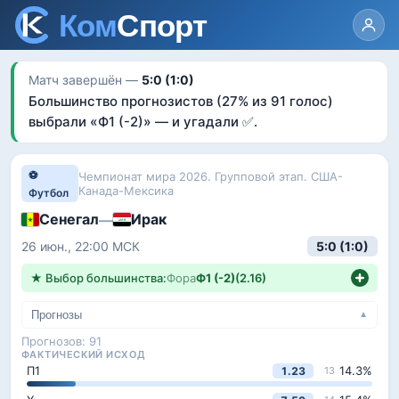
Матч завершён —
5:0 (1:0)
Большинство прогнозистов
(27% из 91 голос)
выбрали «
Ф1 (-2)
»
— и угадали ✅
.
⚽
Чемпионат мира 2026. Групповой этап. США-
Канада-Мексика
Футбол
Сенегал
Ирак
—
26 июн., 22:00
МСК
5:0 (1:0)
★ Выбор большинства:
Фора
Ф1 (-2)
(
2.16
)
Прогнозы
▼
Прогнозов:
91
ФАКТИЧЕСКИЙ ИСХОД
П1
14.3
%
1.23
13