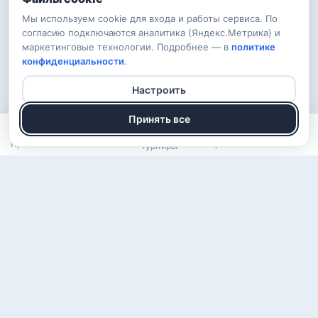
Мы используем cookie для входа и работы сервиса. По
согласию подключаются аналитика (Яндекс.Метрика) и
маркетинговые технологии. Подробнее — в
политике
конфиденциальности
.
Настроить
Принять все
Прогнозы
Рейтинг
Арена
Войти
Турниры
О проекте
Правила
Вопросы
Обратная связь
Конфиденциальность
ВКонтакте
Telegram
© 2026 KomSport — бесплатные прогнозы на спорт · 18+