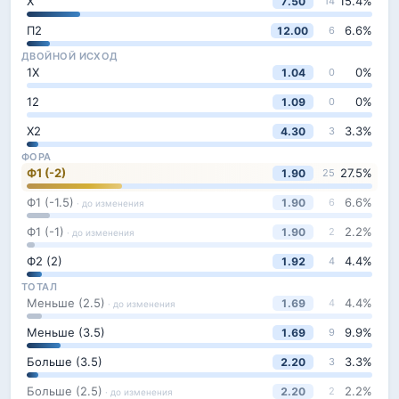
Х
15.4
%
7.50
14
П2
6.6
%
12.00
6
ДВОЙНОЙ ИСХОД
1Х
0
%
1.04
0
12
0
%
1.09
0
Х2
3.3
%
4.30
3
ФОРА
Ф1 (-2)
27.5
%
1.90
25
Ф1 (-1.5)
6.6
%
1.90
6
· до изменения
Ф1 (-1)
2.2
%
1.90
2
· до изменения
Ф2 (2)
4.4
%
1.92
4
ТОТАЛ
Меньше (2.5)
4.4
%
1.69
4
· до изменения
Меньше (3.5)
9.9
%
1.69
9
Больше (3.5)
3.3
%
2.20
3
Больше (2.5)
2.2
%
2.20
2
· до изменения