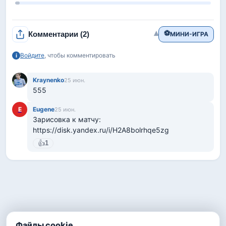
⚽
▾
Комментарии
(2)
МИНИ-ИГРА
Войдите
, чтобы комментировать
i
Kraynenko
25 июн.
555
E
Eugеne
25 июн.
Зарисовка к матчу: 
https://disk.yandex.ru/i/H2A8bolrhqe5zg
👍
1
Файлы cookie