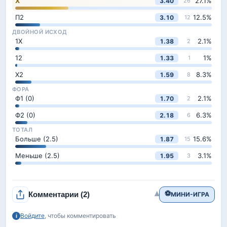
Х
27.1
%
3.40
26
П2
12.5
%
3.10
12
ДВОЙНОЙ ИСХОД
1Х
2.1
%
1.38
2
12
1
%
1.33
1
Х2
8.3
%
1.59
8
ФОРА
Ф1 (0)
2.1
%
1.70
2
Ф2 (0)
6.3
%
2.18
6
ТОТАЛ
Больше (2.5)
15.6
%
1.87
15
Меньше (2.5)
3.1
%
1.95
3
⚽
▾
Комментарии
(2)
МИНИ-ИГРА
Войдите
, чтобы комментировать
i