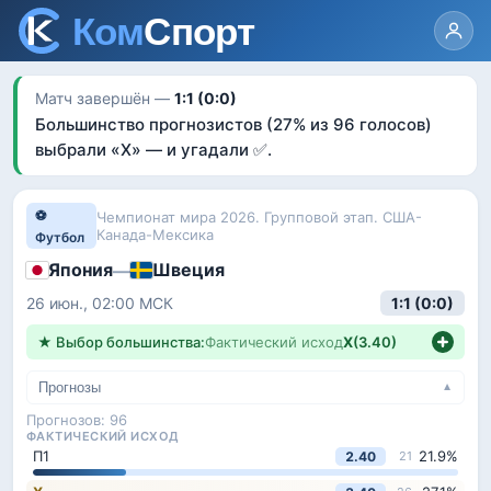
Матч завершён —
1:1 (0:0)
Большинство прогнозистов
(27% из 96 голосов)
выбрали «
Х
»
— и угадали ✅
.
⚽
Чемпионат мира 2026. Групповой этап. США-
Канада-Мексика
Футбол
Япония
Швеция
—
26 июн., 02:00
МСК
1:1 (0:0)
★ Выбор большинства:
Фактический исход
Х
(
3.40
)
Прогнозы
▼
Прогнозов:
96
ФАКТИЧЕСКИЙ ИСХОД
П1
21.9
%
2.40
21