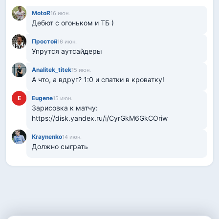
MotoR
16 июн.
Дебют с огоньком и ТБ )
Простой
16 июн.
Упрутся аутсайдеры
Analitek_titek
15 июн.
А что, а вдруг? 1:0 и спатки в кроватку!
E
Eugеne
15 июн.
Зарисовка к матчу: 
https://disk.yandex.ru/i/CyrGkM6GkCOriw
Kraynenko
14 июн.
Должно сыграть