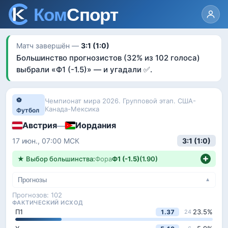
Матч завершён —
3:1 (1:0)
Большинство прогнозистов
(32% из 102 голоса)
выбрали «
Ф1 (-1.5)
»
— и угадали ✅
.
⚽
Чемпионат мира 2026. Групповой этап. США-
Канада-Мексика
Футбол
Австрия
Иордания
—
17 июн., 07:00
МСК
3:1 (1:0)
★ Выбор большинства:
Фора
Ф1 (-1.5)
(
1.90
)
Прогнозы
▼
Прогнозов:
102
ФАКТИЧЕСКИЙ ИСХОД
П1
23.5
%
1.37
24