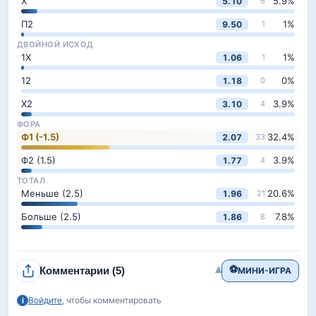
Х
5.9
%
5.10
6
П2
1
%
9.50
1
ДВОЙНОЙ ИСХОД
1Х
1
%
1.06
1
12
0
%
1.18
0
Х2
3.9
%
3.10
4
ФОРА
Ф1 (-1.5)
32.4
%
2.07
33
Ф2 (1.5)
3.9
%
1.77
4
ТОТАЛ
Меньше (2.5)
20.6
%
1.96
21
Больше (2.5)
7.8
%
1.86
8
⚽
▾
Комментарии
(5)
МИНИ-ИГРА
Войдите
, чтобы комментировать
i