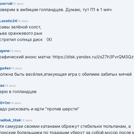
ростой
14 июн.
оверим в амбиции голландцев. Думаю, тут П1 в 1 мяч
Lazetic34
14 июн.
равы зелёной холст,

ьва оранжевого рык

стретил солнца диск   (Х)
ugеne
14 июн.
рафический анонс матча: https://disk.yandex.ru/i/sZ7h3FvrQM3Q
oga4ev
14 июн.
олжна быть весёлая,атакующая игра с обилием забитых мячей
las
14 июн.
ерю в голландцев
0x1m
14 июн.
адо рисковать и идти "против шерсти"
nalitek_titek
14 июн.
ти самураи своими катанами обрежут стебельки тюльпанам, а 
понские болельщики по традиции уберут за собой мусор после м