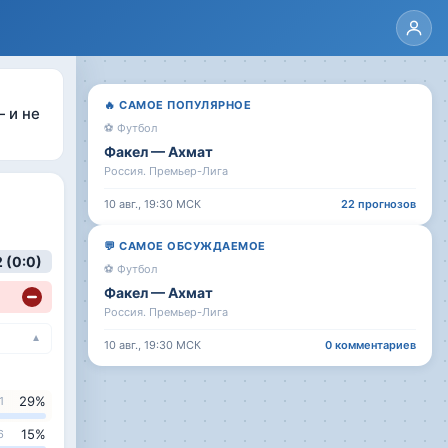
🔥
САМОЕ ПОПУЛЯРНОЕ
 и не
⚽
Футбол
Факел
—
Ахмат
Россия. Премьер-Лига
10 авг., 19:30
МСК
22
прогнозов
💬
САМОЕ ОБСУЖДАЕМОЕ
2 (0:0)
⚽
Футбол
Факел
—
Ахмат
Россия. Премьер-Лига
▼
10 авг., 19:30
МСК
0
комментариев
29
%
1
15
%
6