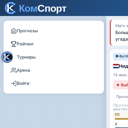
Матч 
Прогнозы
Больш
угада
Рейтинг
⚽ Футб
Турниры
Нид
Арена
14 июн.
Войти
★ Выб
Прогн
Прогно
ФАКТИЧ
П1
Х