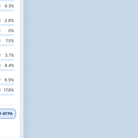
9.3
%
0
2.8
%
3
0
%
0
7.5
%
8
3.7
%
4
8.4
%
9
6.5
%
7
17.8
%
9
-ИГРА