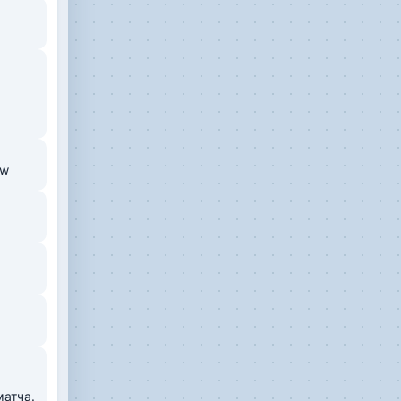
zw
атча. 