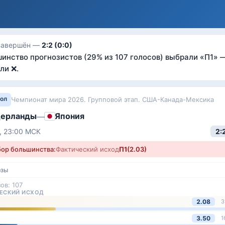
завершён —
2:2 (0:0)
инство прогнозистов
(29% из 107 голосов)
выбрали «
П1
»
—
ли ❌
.
ол
Чемпионат мира 2026. Групповой этап. США-Канада-Мексика
ерланды
Япония
—
, 23:00
МСК
2:
ор большинства:
Фактический исход
П1
(
2.03
)
озы
зов:
107
ЕСКИЙ ИСХОД
2.08
3
3.50
1