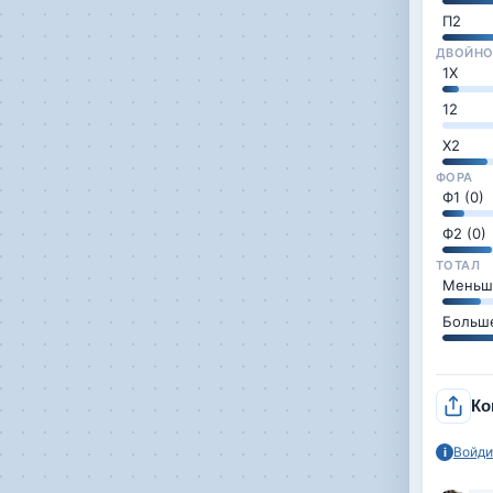
П2
ДВОЙНО
1Х
12
Х2
ФОРА
Ф1 (0)
Ф2 (0)
ТОТАЛ
Меньше
Больше
Ко
Войди
i