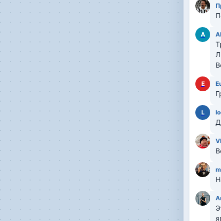
П
П
A
A
Т
Л
В
E
E
Г
L
l
Д
V
В
m
Н
A
Э
я