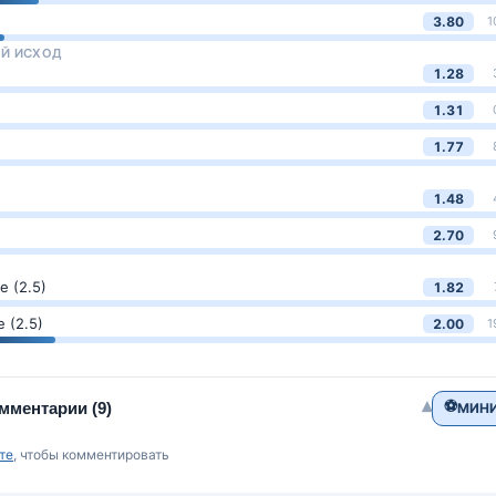
3.80
1
Й ИСХОД
1.28
1.31
1.77
1.48
2.70
 (2.5)
1.82
 (2.5)
2.00
1
⚽
▾
мментарии
(9)
МИНИ
те
, чтобы комментировать