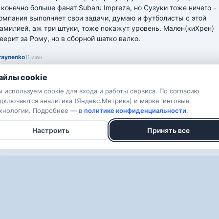
 конечно больше фанат Subaru Impreza, но Сузуки тоже ничего - 
омпания выполняет свои задачи, думаю и футболисты с этой 
амилией, аж три штуки, тоже покажут уровень. Мален(киХрен) 
еерит за Рому, но в сборной шатко валко.
raynenko
11 июн.
私は日本を信じています
айлы cookie
otoR
10 июн.
 используем cookie для входа и работы сервиса. По согласию
идерланды возьмут группу , но Японцы - темная лошадь ) Х2
дключаются аналитика (Яндекс.Метрика) и маркетинговые
хнологии. Подробнее — в
политике конфиденциальности
.
Настроить
Принять все