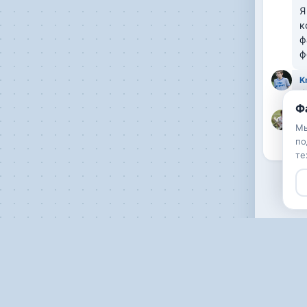
Я
к
ф
ф
K
Ф
M
Мы
Н
по
те