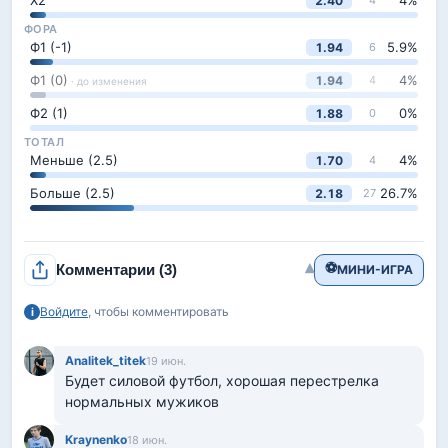
Х2
4
%
2.40
4
ФОРА
Ф1 (-1)
5.9
%
1.94
6
Ф1 (0)
4
%
1.94
4
· до изменения
Ф2 (1)
0
%
1.88
0
ТОТАЛ
Меньше (2.5)
4
%
1.70
4
Больше (2.5)
26.7
%
2.18
27
⚽
▾
Комментарии
(3)
МИНИ-ИГРА
Войдите
, чтобы комментировать
i
Analitek_titek
19 июн.
Будет силовой футбол, хорошая перестрелка 
нормальных мужиков
Kraynenko
18 июн.