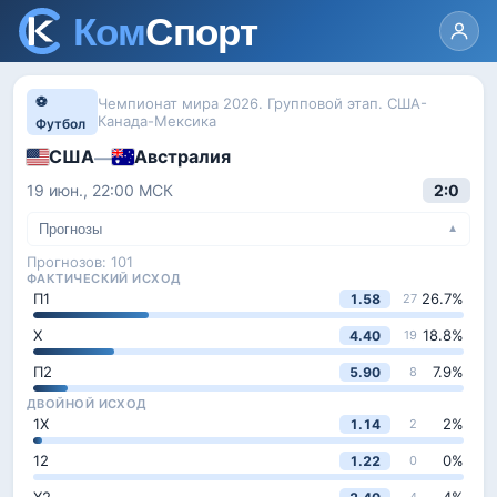
⚽
Чемпионат мира 2026. Групповой этап. США-
Канада-Мексика
Футбол
США
Австралия
—
19 июн., 22:00
МСК
2:0
Прогнозы
▼
Прогнозов:
101
ФАКТИЧЕСКИЙ ИСХОД
П1
26.7
%
1.58
27
Х
18.8
%
4.40
19
П2
7.9
%
5.90
8
ДВОЙНОЙ ИСХОД
1Х
2
%
1.14
2
12
0
%
1.22
0