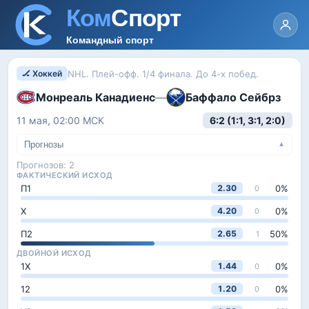
NHL. Плей-офф. 1/4 финала. До 4-х побед.
🏒 Хоккей
Монреаль Канадиенс
Баффало Сейбрз
—
11 мая, 02:00
МСК
6:2 (1:1, 3:1, 2:0)
Прогнозы
▼
Прогнозов:
2
ФАКТИЧЕСКИЙ ИСХОД
П1
0
%
2.30
0
Х
0
%
4.20
0
П2
50
%
2.65
1
ДВОЙНОЙ ИСХОД
1Х
0
%
1.44
0
12
0
%
1.20
0