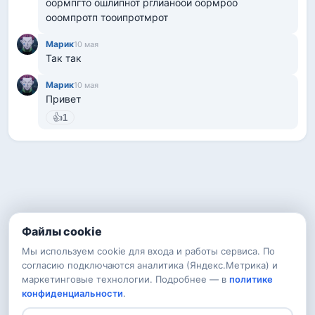
оормпгто ошлипнот рглианоои оормроо 
ооомпротп тооипротмрот
Марик
10 мая
Так так
Марик
10 мая
Привет
👍
1
Файлы cookie
Мы используем cookie для входа и работы сервиса. По
согласию подключаются аналитика (Яндекс.Метрика) и
маркетинговые технологии. Подробнее — в
политике
конфиденциальности
.