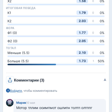
Х2
0
%
1.58
0
ИТОГОВАЯ ПОБЕДА
К1
0
%
1.79
0
К2
0
%
2.03
0
ФОРА
Ф1 (0)
0
%
1.77
0
Ф2 (0)
0
%
2.05
0
ТОТАЛ
Меньше (5.5)
0
%
2.10
0
Больше (5.5)
50
%
1.73
1
▾
Комментарии
(3)
Войдите
, чтобы комментировать
i
Марик
10 мая
Мотор тллим ооимпмот ошлипн толтп олтппг 